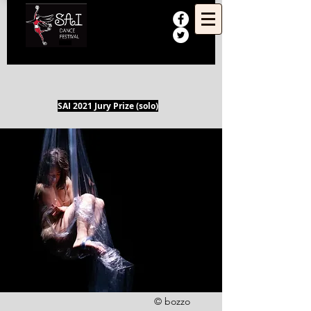
SAI 2021 Jury Prize (solo)
© bozzo