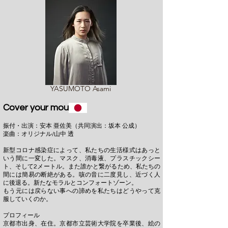
YASUMOTO Asami
Cover your mouth
振付・出演：安本 亜佐美（共同演出：坂本 公成）
楽曲：オリジナル/山中 透
新型コロナ感染症によって、私たちの生活様式はあっと
いう間に一変した。マスク、消毒液、プラスチックシー
ト、そして2メートル。また誰かと繋がるため、私たちの
間には簡易の断絶がある。咳の音に二度見し、近づく人
に後退る。新たなモラルとコンフォートゾーン。
もう元には戻らない事への諦めを私たちはどうやって克
服していくのか。
プロフィール
京都市出身、在住。京都市立芸術大学院を卒業後、絵の