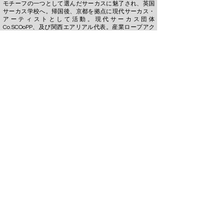
モチーフの一つとして選んだサーカスに魅了され、英国
サーカス学校へ。帰国後、京都を拠点に現代サーカス・
アーティストとして活動。現代サーカス団体
Co.SCOoPP、及び関西エアリアル代表。産業ロープアク
セス国際資格IRATA level.1を所持。 ロープや布、プラス
チックシートなどの「モノ」と「身体」の関係性を追求
し、幻想的な作品を発表している。浮く事が好きで建物
や樹にぶら下がってみたり、人を空中に引き上げがち。
「国内ダンス留学＠神戸8期」修了。
Choreographer・Performer：YASUMOTO Asami
​Music： Original/Yamanaka Toru
Our life has suddenly changed by the Covid-19.
Masks,sanitizer, plastic barrier and 6 feet. We have an
instant gap between each other to be connected to
others again. Do a double take at the sound if someone
is coughing, inch when someone reaches you. New
moral standard and comfort zone.How do we overcome
the resignation that we will never be the same before?
Profile
After graduated from Kyoto CIty University of Arts, Asami
started a career as an aerial dancer
from 2011. In 2015, for further career, she moved to
Bristol(UK) to study Contemporary circus
and Physical theater at Circomedia, completing Two
years of Professional course. Now she is
based in Kyoto and running her own circus studio to