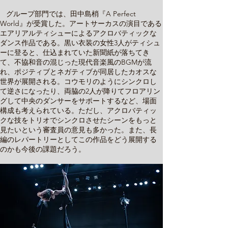
グループ部門では、田中島梢『A Perfect
World』が受賞した。アートサーカスの演目である
エアリアルティシューによるアクロバティックな
ダンス作品である。黒い衣装の女性3人がティシュ
ーに登ると、仕込まれていた新聞紙が落ちてき
て、不協和音の混じった現代音楽風のBGMが流
れ、ポジティブとネガティブが同居したカオスな
世界が展開される。コウモリのようにシンクロし
て逆さになったり、両脇の2人が降りてフロアリン
グして中央のダンサーをサポートするなど、場面
構成も考えられている。ただし、アクロバティッ
クな技をトリオでシンクロさせたシーンをもっと
見たいという審査員の意見も多かった。また、長
編のレパートリーとしてこの作品をどう展開する
のかも今後の課題だろう。