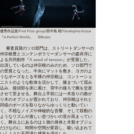
優秀作品賞/First Prize group/田中島 梢/Tanakajima Kozue
『A Perfect World』 ©Bozzo
審
査員賞のソロ部門は、ストリートダンサーの
仲宗根豊とコンテンポラリーダンサーの森井淳に
よる共同創作『A seed of tension』が受賞した。
出演しているのは仲宗根のみのため、ソロ部門で
の受賞となった。中央にマットを敷き、ヨガのよ
うなポーズをとる半裸の仲宗根は、コントーショ
ニストのような軟体を活かして、膝まづいて屈み
込み、後頭部を床に着け、背中の後ろで腕を交差
させて歪ませる。舞台上手前には一木造りの曲が
り木のオブジェが置かれており、仲宗根はそれと
同様のポーズを取りながらゆっくりと動いてい
く。不穏なノイズや神秘的な音響、そして鼓動の
ようなリズムや激しい息づかいの音が高まってい
く。舞台上にあるのは１個の身体と木製オブジェ
だけなのに、時間や空間が変容し、吸い込まれて
いくような不思議な感覚を演出した。