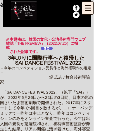
各受賞作について振り返ってみたい。
​※本原稿は、韓国の文化・公演芸術専門ウェブ
雑誌「THE PREVIEW」（2022.07.25）に掲
載
GO
​ された記事です。
3年ぶりに国際行事へと復帰した
SAI DANCE FESTIVAL 2022
－今年のコンペティション受賞作と海外招聘作の選定
－
堤 広志 / 舞台芸術評論
家
「SAI DANCE FESTIVAL 2022」（以下「SAI」）
が、2022年5月26日から28日の3日間、日本の彩の
国さいたま芸術劇場で開催された。2017年にスタ
ートして今年で5回目を数えるが、コロナ・パンデ
ミックで一昨年は中止となり、昨年はコンペティ
ションのみをオンライン審査で行った。今年は出
入国の規制が急遽緩和され、崔柄珠芸術監督が奔
走した結果、リアル開催に漕ぎ着けた。海外審査