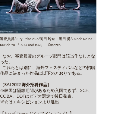
審査員賞/Jury Prize duo/岡田 玲奈・黒田 勇/Okada Reina・
Kurida Yu 『ROU and BAI』 ©Bozzo
なお、審査員賞のグループ部門は該当作なしとな
った。
これらとは別に、海外フェスティバルなどの招聘
作品に決まった作品は以下のとおりである。
［SAI 2022 海外招聘作品］
※韓国は隔離期間があるため入国できず、SCF、
COBA、DDFはビデオ選定で後日発表。
※☆はエキシビションより選出
【Joy of Dance OY（フィンランド）】
田中島 梢/Tanakajima Kozue『A Perfect World』
Allen Chunhui Xing『citizen』☆