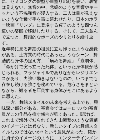
に、セミロングの髪型が白塗りの顔を覆い、表情
は見えない。無音の中、悲鳴のような音響やキー
ッという不協和音が浸入する。二人は目が見えな
いような仕種で手を宙に這わせたり、日本のホラ
ー映画『リング』に登場する貞子のような四つん
這いの姿態で移動したりする。そして、二人並ん
で立つと、舞踏的なポーズのやりとりを繰り返
す。
近年稀に見る舞踏の祖源に立ち帰ったような感覚
がある。土方巽の時代にあったようなシーン、舞
踏的な身体の捉え方、「病める舞姫」「衰弱体」
「命がけで突っ立った死体」といった身体観が感
じられる。フラジャイルでありながらレジリエン
スがあり、力強い動きはないものの、いつまでも
存在し続ける強さを秘めている。危うさをまとい
ながら、観る者を圧倒する身体がそこにあるよう
に思えた。
一方、舞踏スタイルの未来を考える上でも、興
味深い部分がある。審査会ではヨーロッパの審査
員がこの作品を推す傾向が強くあった。聞けば、
これまで海外で知られてきた山海塾のような舞踏
のイメージとは異なり、新しいタイプの舞踏スタ
イルなのではないか? という意見があった。確か
に貞子のイメージのように、エンターテインメン