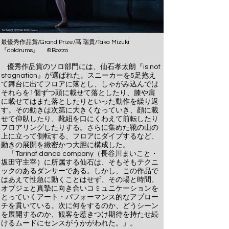
最優秀作品賞/Grand Prize/髙 瑞貴/Taka Mizuki
『doldrums』 ©Bozzo
優秀作品賞のソロ部門には、仙石孝太朗『is not
stagnation』が選ばれた。スニーカーを5足抱え
て舞台に出てフロアに落とし、しゃがみ込んでは
それらを1個ずつ頭に載せて落としたり、膝や肩
に載せてはまた落としたりといった動作を繰り返
す。その動きは次第に大きくなっていき、顔に載
せて仰臥したり、靴紐を口にくわえて前転したり
フロアリングしたりする。さらに集めた靴の山の
上に立って側転する、フロアにダイプするなど、
動きの展開を緻密かつ大胆に構成した。
「Tarinof dance company（長谷川まいこと・
坂田守主宰）に所属する仙石は、そもそもテクニ
ックのあるダンサーである。しかし、この作品で
はあえて性急に動くことはせず、その場と時間、
オブジェと真摯に向き合いコミュニケーションを
とっていくアート・パフォーマンス的なアプロー
チを貫いている。次に何をするのか、どうシーン
を展開するのか、観客を惹きつけ期待を持たせ続
けるムードにセンスがうかがわれた。」。