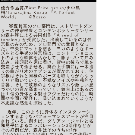
優秀作品賞/First Prize group/田中島
梢/Tanakajima Kozue 『A Perfect
World』 ©Bozzo
審査員賞のソロ部門は、ストリートダン
サーの仲宗根豊とコンテンポラリーダンサー
の森井淳による共同創作『A seed of
tension』が受賞した。出演しているのは仲
宗根のみのため、ソロ部門での受賞となっ
た。中央にマットを敷き、ヨガのようなポー
ズをとる半裸の仲宗根は、コントーショニス
トのような軟体を活かして、膝まづいて屈み
込み、後頭部を床に着け、背中の後ろで腕を
交差させて歪ませる。舞台上手前には一木造
りの曲がり木のオブジェが置かれており、仲
宗根はそれと同様のポーズを取りながらゆっ
くりと動いていく。不穏なノイズや神秘的な
音響、そして鼓動のようなリズムや激しい息
づかいの音が高まっていく。舞台上にあるの
は１個の身体と木製オブジェだけなのに、時
間や空間が変容し、吸い込まれていくような
不思議な感覚を演出した。
近年、このように身体をインスタレーシ
ョンするようなパフォーマンスアートが注目
されている。例えば、ダミアン・ジャレと名
和晃平によるコラボレーション3部作などが
その好例だが、森井はそのうちの1作
『VESSEL』にも出演している。この作品に