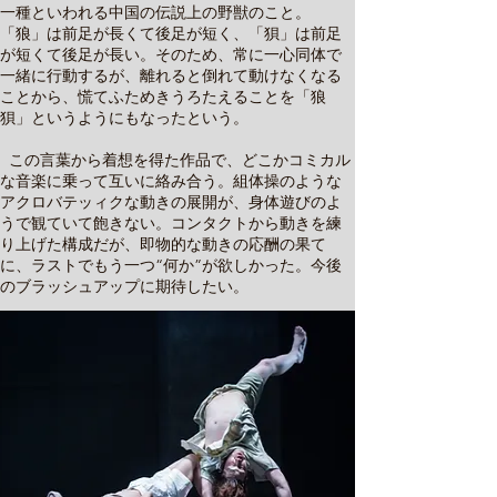
一種といわれる中国の伝説上の野獣のこと。
「狼」は前足が長くて後足が短く、「狽」は前足
が短くて後足が長い。そのため、常に一心同体で
一緒に行動するが、離れると倒れて動けなくなる
ことから、慌てふためきうろたえることを「狼
狽」というようにもなったという。
この言葉から着想を得た作品で、どこかコミカル
な音楽に乗って互いに絡み合う。組体操のような
アクロバテッィクな動きの展開が、身体遊びのよ
うで観ていて飽きない。コンタクトから動きを練
り上げた構成だが、即物的な動きの応酬の果て
に、ラストでもう一つ“何か”が欲しかった。今後
のブラッシュアップに期待したい。