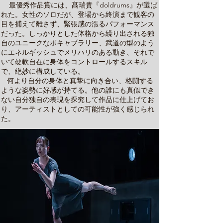
最優秀作品賞には、髙瑞貴『doldrums』が選ば
れた。女性のソロだが、登場から終演まで観客の
目を捕えて離さず、緊張感の漲るパフォーマンス
だった。しっかりとした体格から繰り出される独
自のユニークなボキャブラリー、武道の型のよう
にエネルギッシュでメリハリのある動き、それで
いて硬軟自在に身体をコントロールするスキル
で、絶妙に構成している。
何より自分の身体と真摯に向き合い、格闘する
ような姿勢に好感が持てる。他の誰にも真似でき
ない自分独自の表現を探究して作品に仕上げてお
り、アーティストとしての可能性が強く感じられ
た。