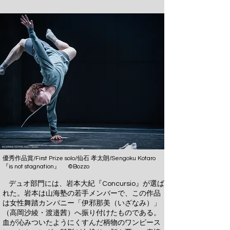
優秀作品賞/First Prize solo/仙石 孝太朗/Sengoku Kotaro
『is not stagnation』 ©Bozzo
デュオ部門には、岩本大紀『Concursio』が選ば
れた。岩本は山海塾の若手メンバーで、この作品
は女性舞踏カンパニー「伊邪那美（いざなみ）」
（高岡沙綾・渡邉茜）へ振り付けたものである。
血が沁みついたようにくすんだ柄物のワンピース