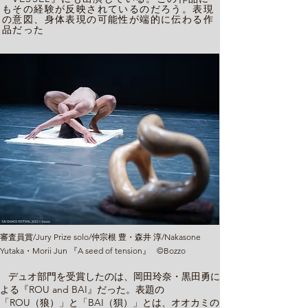
もその経験が反映されているのだろう。表現
の意図、身体表現の可能性が端的に伝わる作
品だった
審査員賞/Jury Prize solo/仲宗根 豊・森井 淳/Nakasone
Yutaka・Morii Jun 『A seed of tension』 ©Bozzo
デュオ部門を受賞したのは、岡田玲奈・黒田勇に
よる『ROU and BAI』だった。表題の
「ROU（狼）」と「BAI（狽）」とは、オオカミの