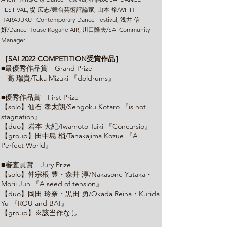
FESTIVAL, 堤 広志/舞台芸術評論家, 山本 裕/WITH
HARAJUKU Contemporary Dance Festival, 浅井 信
好/Dance House Kogane AIR, 川口隆夫/SAI Community
Manager
［SAI 2022 COMPETITION受賞作品］
■最優秀作品賞 Grand Prize
髙 瑞貴/Taka Mizuki 『doldrums』
■優秀作品賞 First Prize
【solo】仙石 孝太朗/Sengoku Kotaro 『is not
stagnation』
【duo】岩本 大紀/Iwamoto Taiki 『Concursio』
【group】田中島 梢/Tanakajima Kozue 『A
Perfect World』
■審査員賞 Jury Prize
【solo】仲宗根 豊・森井 淳/Nakasone Yutaka・
Morii Jun 『A seed of tension』
【duo】岡田 玲奈・黒田 勇/Okada Reina・Kurida
Yu 『ROU and BAI』
【group】※該当作なし