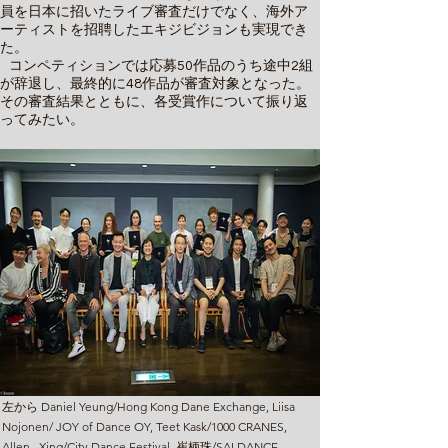
員を日本に招いたライブ審査だけでなく、海外ア
ーティストを招聘したエキジビジョンも実現でき
た。
コンペティションでは応募50作品のうち途中2組
が辞退し、最終的に48作品が審査対象となった。
その審査結果とともに、各受賞作について振り返
ってみたい。
左から Daniel Yeung/Hong Kong Dane Exchange, Liisa
Nojonen/ JOY of Dance OY, Teet Kask/1000 CRANES,
Allen Xing/City Dance Festival, 崔柄珠/SAI DANCE