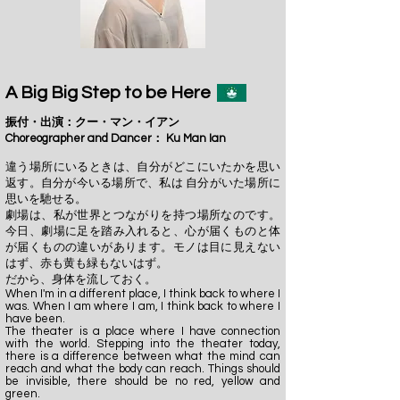
A Big Big Step to be Here
振付・出演：クー・マン・イアン
Choreographer and Dancer：
Ku Man Ian
違う場所にいるときは、自分がどこにいたかを思い
返す。自分が今いる場所で、私は 自分がいた場所に
思いを馳せる。
劇場は、私が世界とつながりを持つ場所なのです。
今日、劇場に足を踏み入れると、心が届くものと体
が届くものの違いがあります。モノは目に見えない
はず、赤も黄も緑もないはず。
だから、身体を流しておく。
When I'm in a different place, I think back to where I
was. When I am where I am, I think back to where I
have been.
The theater is a place where I have connection
with the world. Stepping into the theater today,
there is a difference between what the mind can
reach and what the body can reach. Things should
be invisible, there should be no red, yellow and
green.