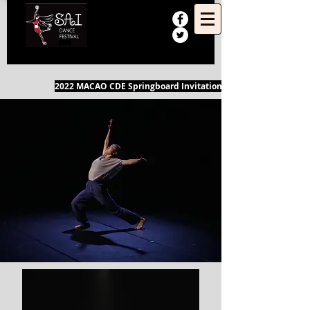
​2022 MACAO CDE Springboard Invitation