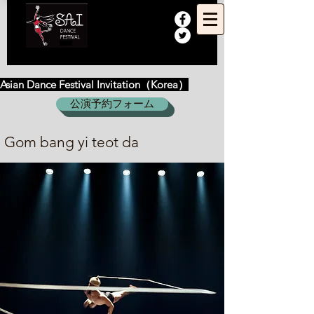
Asian Dance Festival Invitation（Korea）
公演予約フォーム
Gom bang yi teot da