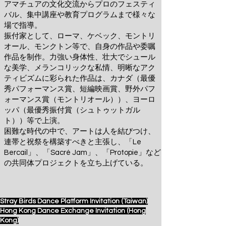
アマチュアの文化交流からプロのフェスティ
バル、集中講座や教育プログラムまで様々な
場で指導。
振付家として、ローマ、ケベック、モントリ
オール、モンクトン等で、自身の作品や委嘱
作品を制作。力強い身体性、壮大でシュール
な美学、メランコリックな私情、明晰なアク
ティビズムに彩られた作品は、カナダ（最優
秀パフォーマンス賞、短編映画賞、野外パフ
ォーマンス賞（モントリオール））、ヨーロ
ッパ（最優秀振付賞（シュトゥットガル
ト））等で上演。
困難な時代の中で、アートは人を結びつけ、
連帯と祝祭を構築すべきと主張し、「Le
Bercail」、「Sacré Jam」、「Protopie」など
の共同体プロジェクトを立ち上げている。
Stray Birds Dance Platform Invitation (Taiwan)
Hong Kong Dance Exchange Invitation (Hong
Kong)