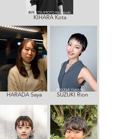
©M
ATSUMOTO Kazuyuki
KIHARA Kota
©KUGA Yukihiko
HARADA Saya
SUZUKI Rion