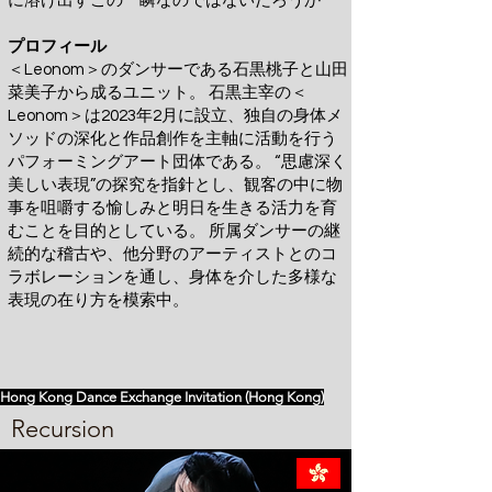
に溶け出すこの一瞬なのではないだろうか
プロフィール
＜Leonom＞のダンサーである石黒桃子と山田
菜美子から成るユニット。 石黒主宰の＜
Leonom＞は2023年2月に設立、独自の身体メ
ソッドの深化と作品創作を主軸に活動を行う
パフォーミングアート団体である。 “思慮深く
美しい表現”の探究を指針とし、観客の中に物
事を咀嚼する愉しみと明日を生きる活力を育
むことを目的としている。 所属ダンサーの継
続的な稽古や、他分野のアーティストとのコ
ラボレーションを通し、身体を介した多様な
表現の在り方を模索中。
Hong Kong Dance Exchange Invitation (Hong Kong)
Recursion