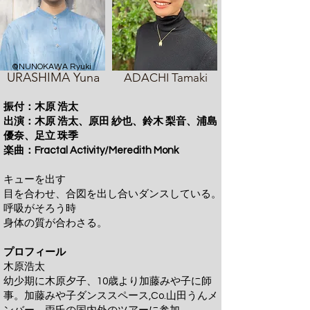
©NUNOKAWA Ryuki
URASHIMA Yuna
ADACHI Tamaki
振付：木原 浩太
出演：木原 浩太、原田 紗也、鈴木 梨音、浦島
優奈、足立 珠季
楽曲：Fractal Activity/Meredith Monk
キューを出す
目を合わせ、合図を出し合いダンスしている。
呼吸がそろう時
身体の質が合わさる。
プロフィール
木原浩太
幼少期に木原夕子、10歳より加藤みや子に師
事。加藤みや子ダンススペース,Co.山田うんメ