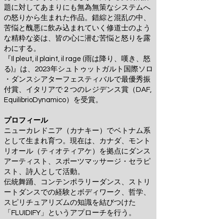
題に対してあまりにも無為無策なシステムへ
の怒りから生まれた作品。錯綜と混乱の中、
苦悩と醜悪に飲み込まれていく修道士のよう
な精粋な姿は、皆の心に潜む苦悩と怒りを露
わにする。
『Il pleut, il plaint, il rage (雨は降り、嘆き、怒
る)』は、2023年シュトゥットガルト国際ソロ
・ダンスシアターフェスティバルで最優秀振
付賞、イタリアで２つのレジデンス賞（DAF,
EquilibrioDynamico）を受賞。
プロフィール
ニューカレドニア（カナキー）でベトナム系
として生まれ育つ。現在は、カナダ、モント
リオール（ティオティアケ）を拠点にダンス
アーティスト、スポーツマッサージ・セラピ
スト、詩人として活動。
伝統舞踊、コンテンポラリーダンス、ストリ
ートダンスでの経験とボディワーク、哲学、
スピリチュアリズムの知識を結びつけた
「FLUIDIFY」というアプローチを行う。