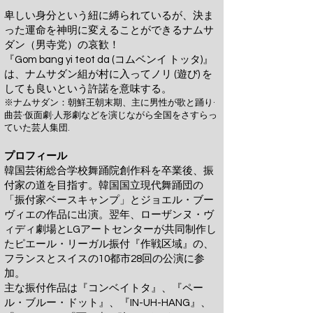
卑しい身分という紐に縛られているが、決ま
った運命を神明に変えることができるナムサ
ダン（男寺党）の哀歓！
『Gom bang yi teot da (コムベンイ トッタ)』
は、ナムサダン組が村に入ってノリ (遊び) を
しても良いという許諾を意味する。
※ナムサダン：朝鮮王朝末期、主に男性が歌と踊り·
曲芸·仮面劇·人形劇などを演じながら全国
をさすらっ
ていた芸人集団.
プロフィール
韓国芸術総合学校舞踊院創作科を卒業後、振
付家の道を目指す。韓国国立現代舞踊団の
「振付家ベースキャンプ」とジョエル・ブー
ヴィエの作品に出演。翌年、ローザンヌ・ヴ
ィディ劇場とLGアートセンターが共同制作し
たピエール・リーガル振付『作戦区域』の、
フランスとスイスの10都市28回の公演に参
加。
主な振付作品は『コンベイトタ』、『ペー
ル・ブルー・ドット』、『IN-UH-HANG』、