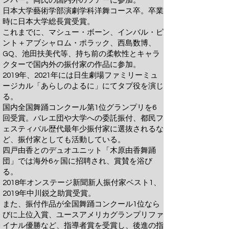
ンバー。両氏の国内外のツアーに参加。
日本大学藝術学部演劇学科洋舞コース卒。卒業
時に日本大学総長賞受賞。
これまでに、マシュー・ボーン、インバル・ピ
ント＋アブシャロム・ポラック、西島数博、
GQ、池田扶美代等、持ち前の柔軟性とキャラ
クターで国内外の振付家の作品に参加。
2019年、2021年には日生劇場ファミリーミュ
ージカル「あらしのよるに」にてタプ役を演じ
る。
国内全国舞踊コンクール第1位グランプリを6
回受賞。バレエ団や大学への委託振付、都民フ
ェスティバル歴代最年少振付家に選抜されるな
ど、振付家としても活動している。
四戸由香とのデュオユニット「木原由香舞踊
団」では海外6ヶ国に招聘され、賞賛を浴び
る。
2018年オンステージ新聞新人振付家ベスト1、
2019年中川鋭之助賞受賞。
また、振付作品が全国舞踊コンクール1位なら
びに上位入賞、ユースアメリカグランプリファ
イナル優勝など、指導者賞を受賞し、後進の指