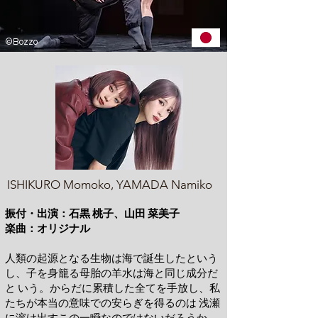
©Bozzo
ISHIKURO Momoko, YAMADA Namiko
振付・出演：石黒 桃子、山田 菜美子
楽曲：オリジナル
人類の起源となる生物は海で誕生したという
し、子を身籠る母胎の羊水は海と同じ成分だ
と いう。からだに累積した全てを手放し、私
たちが本当の意味での安らぎを得るのは 浅瀬