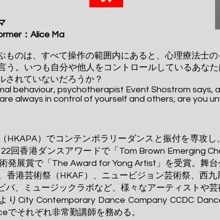
マ
ormer：Alice Ma
ぶものは、すべて操作の範囲内にあると、心理療法士の
言う。いつも自分や他人をコントロールしているあなた
ルされていないだろうか？
mal behaviour, psychotherapist Event Shostrom says, all 
re always in control of yourself and others; are you un
（HKAPA）でコンテンポラリーダンスと振付を専攻
回香港ダンスアワードで「Tom Brown Emerging Cho
発展賞で「The Award for Yong Artist」を受
。香港芸術祭（HKAF）、ニュービジョン芸術祭、西
ビバ、ミュージックラボなど、様々なアーティストや芸
ty Contemporary Dance Company CCDC Dan
f Danceでそれぞれ非常勤講師を務める。