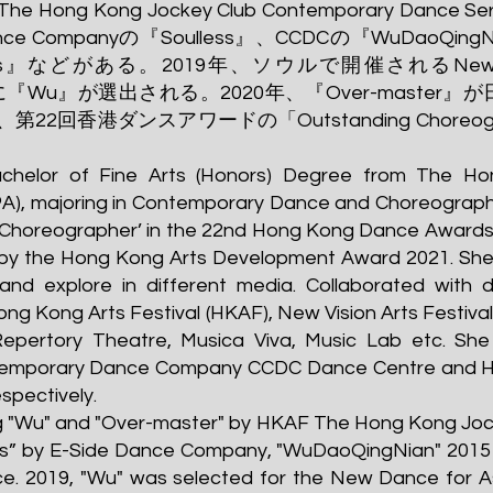
Hong Kong Jockey Club Contemporary Dance 
ance Companyの『Soulless』、CCDCの『WuDaoQing
stairs』などがある。2019年、ソウルで開催されるNew Danc
Festivalに『Wu』が選出される。2020年、『Over-mas
2回香港ダンスアワードの「Outstanding Choreo
chelor of Fine Arts (Honors) Degree from The H
A), majoring in Contemporary Dance and Choreography
Choreographer’ in the 22nd Hong Kong Dance Awards
 by the Hong Kong Arts Development Award 2021. She h
nd explore in different media. Collaborated with di
ong Kong Arts Festival (HKAF), New Vision Arts Festiva
Repertory Theatre, Musica Viva, Music Lab etc. Sh
Contemporary Dance Company CCDC Dance Centre and 
spectively.
ng "Wu" and "Over-master" by HKAF The Hong Kong Jo
ess” by E-Side Dance Company, "WuDaoQingNian" 2015
e. 2019, "Wu" was selected for the New Dance for A