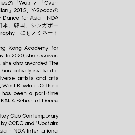
Seriesの『Wu』と『Over-
Nian』2015、Y-Spaceの
e for Asia - NDA
ter』が日本、韓国、シンガポー
graphy」にもノミネート
ong Kong Academy for
. In 2020, she received
, she also awarded The
as actively involved in
verse artists and arts
l, West Kowloon Cultural
e has been a part-time
HKAPA School of Dance
ckey Club Contemporary
 by CCDC and "Upstairs
sia – NDA International