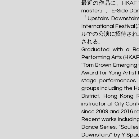
最近の作品に、HKAF The 
master』、E-Side D
『Upstairs Down
International 
ルでの公演に招待され、第2
される。
Graduated with a Ba
Performing Arts (HKAP
‘Tom Brown Emerging 
Award for Yong Artist
stage performances a
groups including the H
District, Hong Kong 
instructor at City 
since 2009 and 2016 re
Recent works includi
Dance Series, ”Soull
Downstairs" by Y-Spac